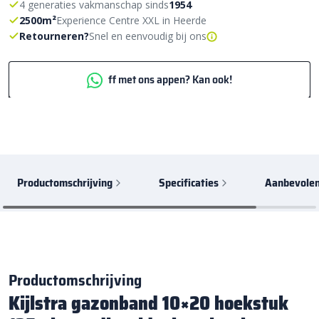
4 generaties vakmanschap sinds
1954
2500m²
Experience Centre XXL in Heerde
Retourneren?
Snel en eenvoudig bij ons
ff met ons appen? Kan ook!
Productomschrijving
Specificaties
Aanbevolen
Productomschrijving
Kijlstra gazonband 10×20 hoekstuk