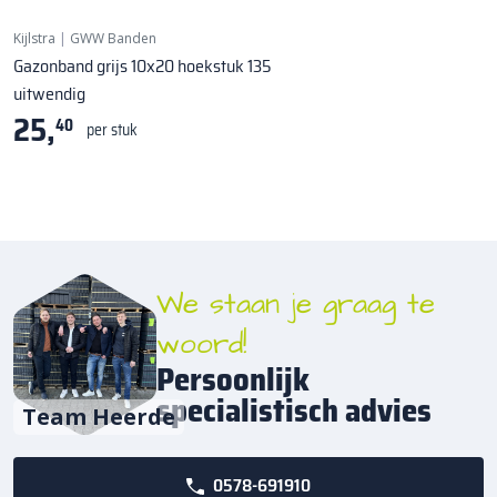
Kijlstra
|
GWW Banden
Gazonband grijs 10x20 hoekstuk 135
uitwendig
25,
40
per stuk
We staan je graag te
woord!
Persoonlijk
specialistisch advies
Team Heerde
0578-691910