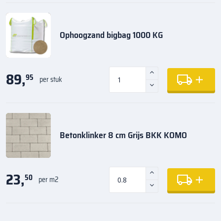
Ophoogzand bigbag 1000 KG
89,
95
per stuk
Betonklinker 8 cm Grijs BKK KOMO
23,
50
per m2