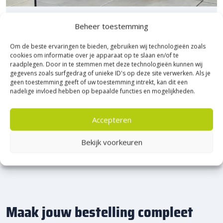
Bezoek Experience Centre XXL
Beheer toestemming
Heerde!
Om de beste ervaringen te bieden, gebruiken wij technologieën zoals
cookies om informatie over je apparaat op te slaan en/of te
Bijna het gehele Kijlstra assortiment vind je in het
raadplegen. Door in te stemmen met deze technologieën kunnen wij
gegevens zoals surfgedrag of unieke ID's op deze site verwerken. Als je
prachtige Heerde.
geen toestemming geeft of uw toestemming intrekt, kan dit een
★ 2.500m² Experience Centre XXL in Heerde!
nadelige invloed hebben op bepaalde functies en mogelijkheden.
Kom gezellig langs!
Accepteren
Bekijk voorkeuren
Maak jouw bestelling compleet