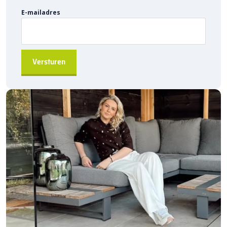
aanvraag
beschikbaar.
E-mailadres
Waarom kiezen voor Kijlstra gazonbanden?
Duurzaam en robuust
, ideaal voor projectbestratingen
Eenvoudig te installeren
door de hol&dol verbinding
Direct leverbaar
, snel beschikbaar uit de fabriek
Geschikt voor diverse toepassingen
, van tuinen tot
grotere projecten
A-kwaliteit producten
, geleverd door Kijlstra B.V.
Bestel de
Kijlstra gazonband 10×20 hoekstuk 135 uitwendig
via
sierbestratingsmarkt.com
en zorg voor een stevige en
duurzame afscheiding in uw bestratingsprojecten.