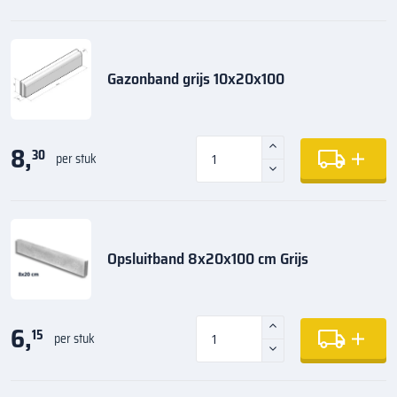
Gazonband grijs 10x20x100
8,
30
per stuk
Opsluitband 8x20x100 cm Grijs
6,
15
per stuk