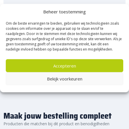
Bezoek Experience Centre XXL
Beheer toestemming
Heerde!
Om de beste ervaringen te bieden, gebruiken wij technologieën zoals
cookies om informatie over je apparaat op te slaan en/of te
Bijna het gehele Kijlstra assortiment vind je in het
raadplegen. Door in te stemmen met deze technologieën kunnen wij
prachtige Heerde.
gegevens zoals surfgedrag of unieke ID's op deze site verwerken. Als je
★ 2.500m² Experience Centre XXL in Heerde!
geen toestemming geeft of uw toestemming intrekt, kan dit een
nadelige invloed hebben op bepaalde functies en mogelijkheden.
Kom gezellig langs!
Accepteren
Bekijk voorkeuren
Maak jouw bestelling compleet
Producten die matchen bij dit product en benodigdheden