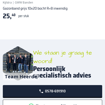
Kijlstra
|
GWW Banden
Gazonband grijs 10x20 bocht R=8 inwendig
25,
40
per stuk
We staan je graag te
woord!
Persoonlijk
specialistisch advies
Team Heerde
0578-691910