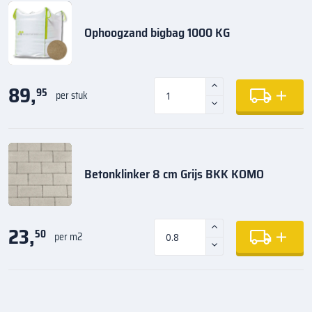
Ophoogzand bigbag 1000 KG
89,
95
per stuk
Betonklinker 8 cm Grijs BKK KOMO
23,
50
per m2