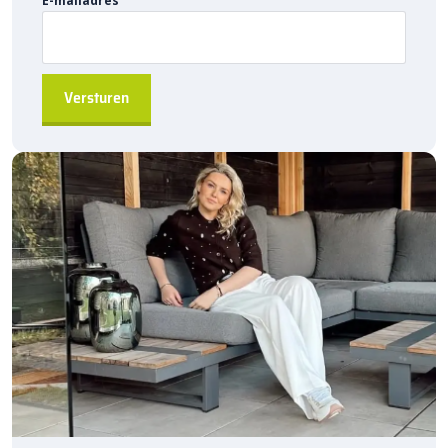
E-mailadres
aanvraag
beschikbaar.
Waarom kiezen voor Kijlstra gazonbanden?
Duurzaam en robuust
, ideaal voor projectbestratingen
Eenvoudig te installeren
door de hol&dol verbinding
Direct leverbaar
, snel beschikbaar uit de fabriek
Geschikt voor diverse toepassingen
, van tuinen tot
grote projecten
A-kwaliteit producten
, geleverd door Kijlstra B.V.
Bestel de
Kijlstra gazonband 10×20 bocht r=8 inwendig
via
sierbestratingsmarkt.com
en profiteer van betrouwbare
kwaliteit en snelle levering voor uw bestratingsprojecten.