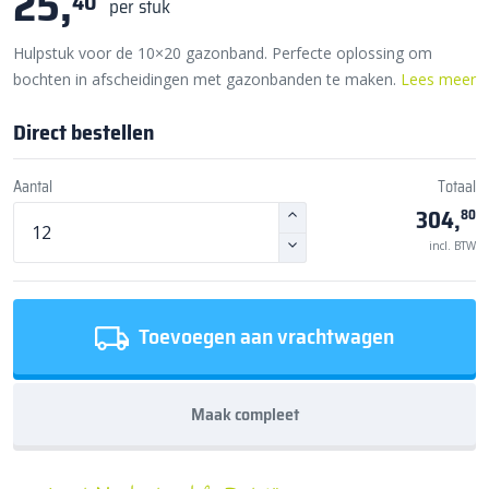
25,
40
per stuk
Hulpstuk voor de 10×20 gazonband. Perfecte oplossing om
bochten in afscheidingen met gazonbanden te maken.
Lees meer
Direct bestellen
Aantal
Totaal
304,
80
incl. BTW
Toevoegen aan vrachtwagen
Maak compleet