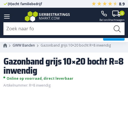
8.9
(H)echt familiebedrijf
Gegarandeerd A-kwaliteit
0
Bel ons
Vrachtwagen
Gazonband grijs 10x20 bocht R=8
inwendig
GWW Banden
Gazonband grijs 10×20 bocht R=8 inwendig
Gazonband grijs 10×20 bocht R=8
inwendig
Online op voorraad, direct leverbaar
Artikelnummer: R=8 inwendig