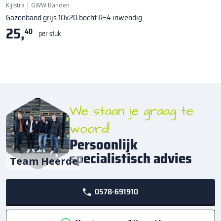
Kijlstra
|
GWW Banden
Gazonband grijs 10x20 bocht R=4 inwendig
25,
40
per stuk
We staan je graag te
woord!
Persoonlijk
specialistisch advies
Team Heerde
0578-691910