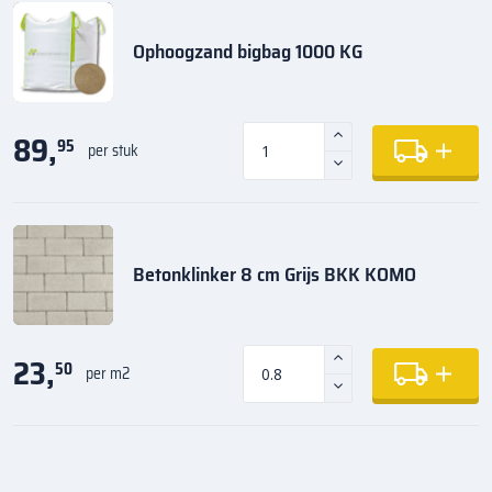
Ophoogzand bigbag 1000 KG
89,
95
per stuk
Betonklinker 8 cm Grijs BKK KOMO
23,
50
per m2