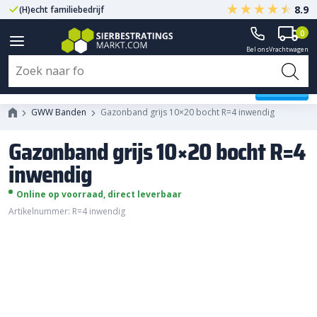
8.9
(H)echt familiebedrijf
Gegarandeerd A-kwaliteit
0
Bel ons
Vrachtwagen
Gazonband grijs 10x20 bocht R=4
inwendig
GWW Banden
Gazonband grijs 10×20 bocht R=4 inwendig
Gazonband grijs 10×20 bocht R=4
inwendig
Online op voorraad, direct leverbaar
Artikelnummer: R=4 inwendig