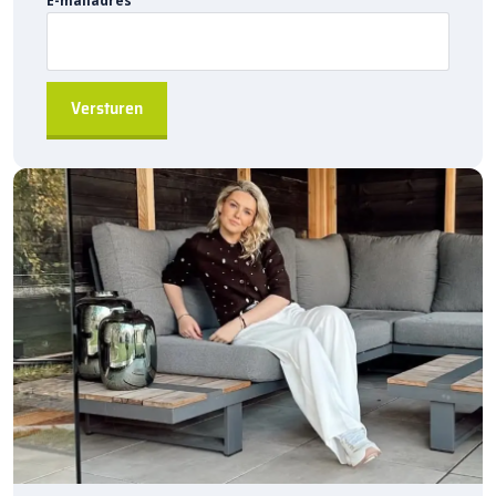
E-mailadres
aanvraag
geleverd worden.
Waarom kiezen voor Kijlstra gazonbanden?
Duurzaam en robuust
, ideaal voor projectbestratingen
Gemakkelijk te installeren
door de hol&dol verbinding
Direct leverbaar
, snel beschikbaar uit de fabriek
Geschikt voor verschillende toepassingen
, van tuinen
tot grotere projecten
A-kwaliteit producten
, geleverd door Kijlstra B.V.
Bestel de
Kijlstra gazonband 10×20 bocht r=4 inwendig
via
sierbestratingsmarkt.com
en profiteer van betrouwbare
kwaliteit en snelle levering voor uw bestratingsprojecten.