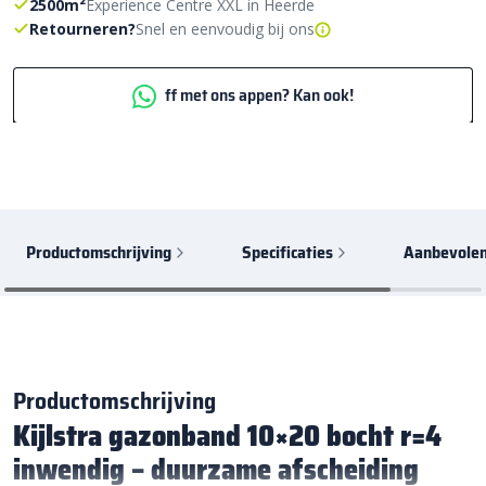
2500m²
Experience Centre XXL in Heerde
Retourneren?
Snel en eenvoudig bij ons
ff met ons appen? Kan ook!
Productomschrijving
Specificaties
Aanbevolen
Productomschrijving
Kijlstra gazonband 10×20 bocht r=4
inwendig – duurzame afscheiding