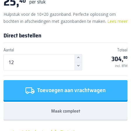
25,
40
per stuk
Hulpstuk voor de 10×20 gazonband. Perfecte oplossing om
bochten in afscheidingen met gazonbanden te maken.
Lees meer
Direct bestellen
Aantal
Totaal
304,
80
incl. BTW
Toevoegen aan vrachtwagen
Maak compleet