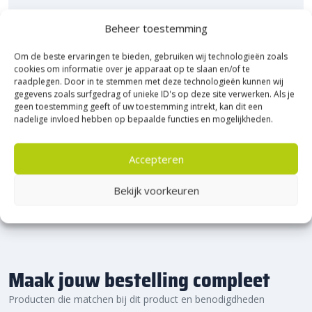
Bezoek Experience Centre XXL
Beheer toestemming
Heerde!
Om de beste ervaringen te bieden, gebruiken wij technologieën zoals
cookies om informatie over je apparaat op te slaan en/of te
Bijna het gehele Kijlstra assortiment vind je in het
raadplegen. Door in te stemmen met deze technologieën kunnen wij
prachtige Heerde.
gegevens zoals surfgedrag of unieke ID's op deze site verwerken. Als je
★ 2.500m² Experience Centre XXL in Heerde!
geen toestemming geeft of uw toestemming intrekt, kan dit een
nadelige invloed hebben op bepaalde functies en mogelijkheden.
Kom gezellig langs!
Accepteren
Bekijk voorkeuren
Maak jouw bestelling compleet
Producten die matchen bij dit product en benodigdheden