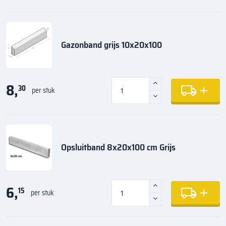
Gazonband grijs 10x20x100
8,
30
per stuk
Opsluitband 8x20x100 cm Grijs
6,
15
per stuk