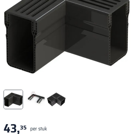
43,
35
per stuk