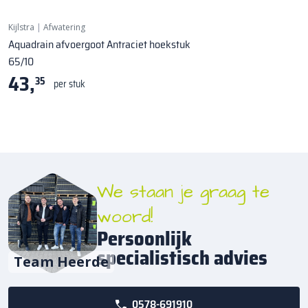
Kijlstra
|
Afwatering
Aquadrain afvoergoot Antraciet hoekstuk
65/10
43,
35
per stuk
We staan je graag te
woord!
Persoonlijk
specialistisch advies
Team Heerde
0578-691910