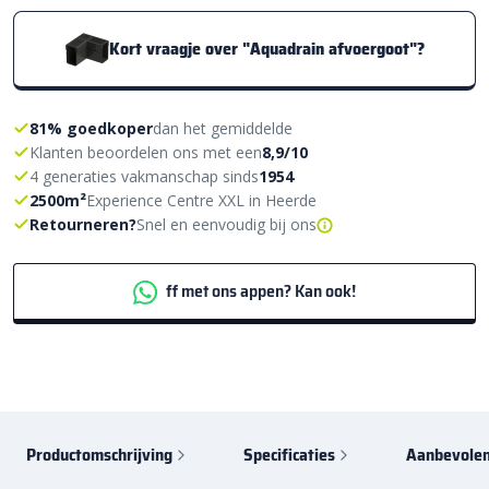
Kort vraagje over "Aquadrain afvoergoot"?
81% goedkoper
dan het gemiddelde
Klanten beoordelen ons met een
8,9/10
4 generaties vakmanschap sinds
1954
2500m²
Experience Centre XXL in Heerde
Retourneren?
Snel en eenvoudig bij ons
ff met ons appen? Kan ook!
Productomschrijving
Specificaties
Aanbevolen