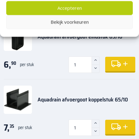
Producten die matchen bij dit product en benodigdheden
Accepteren
Bekijk voorkeuren
Aquadrain afvoergoot eindstuk 65/10
6,
90
per stuk
Aquadrain afvoergoot koppelstuk 65/10
7,
35
per stuk