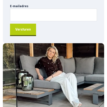
Het gebruik van kunststof maakt het hoekstuk licht, maar toch
E-mailadres
stevig en goed bestand tegen weersinvloeden. Onderhoud blijft
minimaal, zodat je jarenlang profiteert van een probleemloos
functionerend afwateringssysteem.
Sierbestratingsmarkt.com: snelle levering
voor de beste prijs
Bij Sierbestratingsmarkt.com bestel je
goten accessoires
voordelig en snel online. Dankzij ons brede assortiment en
scherpe prijzen vind je altijd de juiste oplossing voor jouw
project. Ontdek de hoogwaardige kwaliteit, voordelige prijs en
snelle levering bij Sierbestratingsmarkt.com.