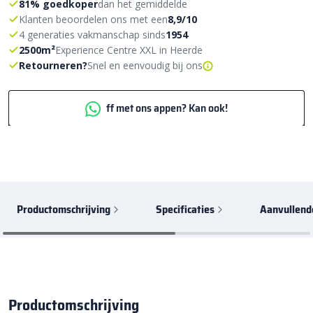
81% goedkoper
dan het gemiddelde
Klanten beoordelen ons met een
8,9/10
4 generaties vakmanschap sinds
1954
2500m²
Experience Centre XXL in Heerde
Retourneren?
Snel en eenvoudig bij ons
ff met ons appen? Kan ook!
Productomschrijving
Specificaties
Aanvullend
Productomschrijving