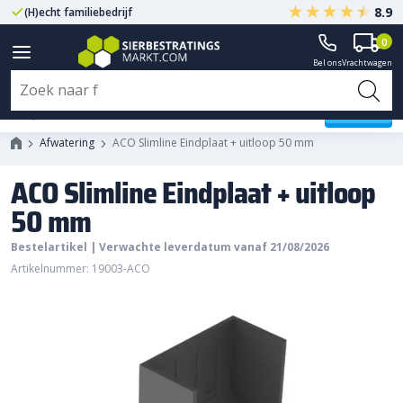
8.9
(H)echt familiebedrijf
Gegarandeerd A-kwaliteit
0
Bel ons
Vrachtwagen
ACO Slimline Eindplaat + uitloop
50 mm
Afwatering
ACO Slimline Eindplaat + uitloop 50 mm
ACO Slimline Eindplaat + uitloop
50 mm
Bestelartikel | Verwachte leverdatum vanaf 21/08/2026
Artikelnummer: 19003-ACO