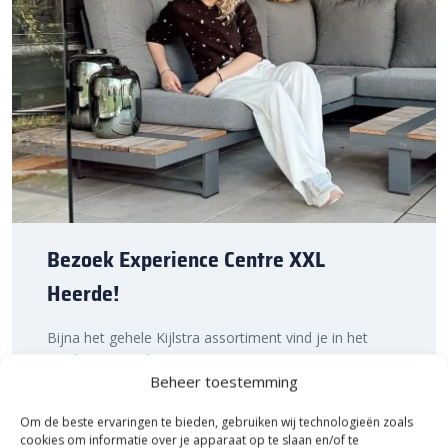
Sierbestratingsmarkt.com: de beste prijs,
snelle levering
Bij Sierbestratingsmarkt.com ben je verzekerd van de beste prijs
in Nederland. Dankzij onze ruime voorraad en snelle levering kun
je ook nog eens snel aan de slag met jouw tuinproject. Bestel
daarom vandaag nog. Ontdek de hoogwaardige kwaliteit en
voordelige prijs van de ACO Slimline eindplaat bij
Sierbestratingsmarkt.com.
Bezoek Experience Centre XXL
Heerde!
Bijna het gehele Kijlstra assortiment vind je in het
prachtige Heerde.
Beheer toestemming
★ 2.500m² Experience Centre XXL in Heerde!
Kom gezellig langs!
Om de beste ervaringen te bieden, gebruiken wij technologieën zoals
cookies om informatie over je apparaat op te slaan en/of te