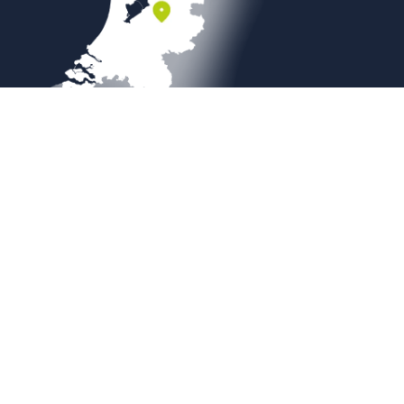
Veilig betalen
Copyright © 2026
Sierbestratingsmarkt.com
|
Sitemap
|
Weboplossing door
B&S Media Internetmarketing