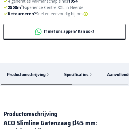
4 generaties vakmanschap sinds
1954
2500m²
Experience Centre XXL in Heerde
Retourneren?
Snel en eenvoudig bij ons
ff met ons appen? Kan ook!
Productomschrijving
Specificaties
Aanvullend
Productomschrijving
ACO Slimline Gatenzaag Ø45 mm: