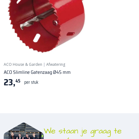
t.b.v. Onderuitloop
ACO House & Garden
|
Afwatering
ACO Slimline Gatenzaag Ø45 mm
23,
45
per stuk
We staan je graag te