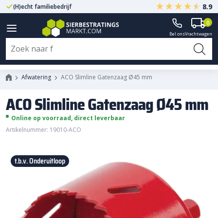
8.9
(H)echt familiebedrijf
Gegarandeerd A-kwaliteit
0
Bel ons
Vrachtwagen
ACO Slimline Gatenzaag Ø45 mm
Afwatering
ACO Slimline Gatenzaag Ø45 mm
ACO Slimline Gatenzaag Ø45 mm
Online op voorraad, direct leverbaar
Artikelnummer: 19010-ACO
t.b.v. Onderuitloop