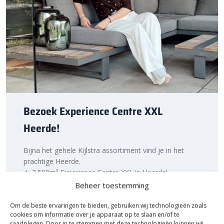
je ook nog eens snel aan de slag met jouw tuinproject. Bestel
daarom vandaag nog. Ontdek de hoogwaardige kwaliteit en
voordelige prijs van de ACO Slimline Gatenzaag Ø45 mm bij
Sierbestratingsmarkt.com.
Bezoek Experience Centre XXL
Heerde!
Bijna het gehele Kijlstra assortiment vind je in het
prachtige Heerde.
★ 2.500m² Experience Centre XXL in Heerde!
Beheer toestemming
Kom gezellig langs!
Om de beste ervaringen te bieden, gebruiken wij technologieën zoals
cookies om informatie over je apparaat op te slaan en/of te
raadplegen. Door in te stemmen met deze technologieën kunnen wij