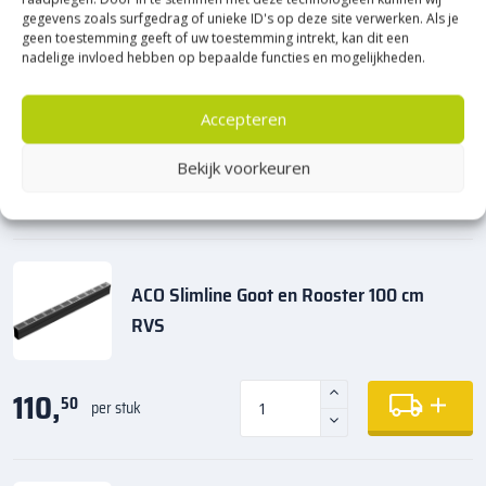
gegevens zoals surfgedrag of unieke ID's op deze site verwerken. Als je
geen toestemming geeft of uw toestemming intrekt, kan dit een
nadelige invloed hebben op bepaalde functies en mogelijkheden.
Accepteren
Maak jouw bestelling compleet
Bekijk voorkeuren
Producten die matchen bij dit product en benodigdheden
ACO Slimline Goot en Rooster 100 cm
RVS
110,
50
per stuk