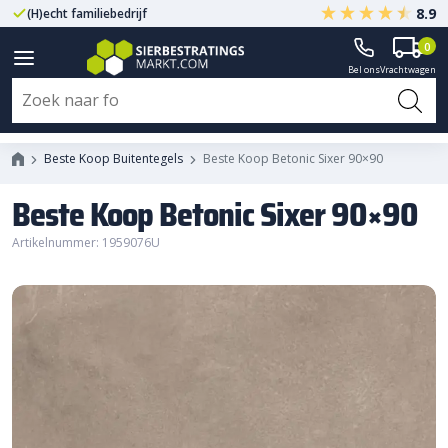
8.9
(H)echt familiebedrijf
Gegarandeerd A-kwaliteit
0
Bel ons
Vrachtwagen
Beste Koop Betonic Sixer 90x90
Beste Koop Buitentegels
Beste Koop Betonic Sixer 90×90
Beste Koop Betonic Sixer 90×90
Artikelnummer: 1959076U