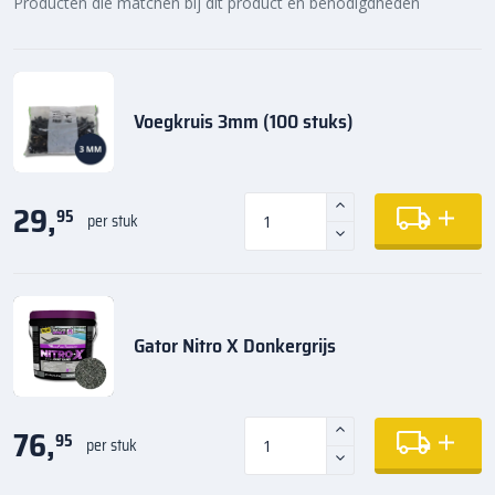
Producten die matchen bij dit product en benodigdheden
Voegkruis 3mm (100 stuks)
29,
95
per stuk
Gator Nitro X Donkergrijs
76,
95
per stuk