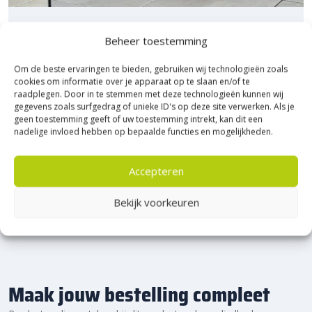
Bezoek Experience Centre XXL
Beheer toestemming
Heerde!
Om de beste ervaringen te bieden, gebruiken wij technologieën zoals
cookies om informatie over je apparaat op te slaan en/of te
Bijna het gehele Kijlstra assortiment vind je in het
raadplegen. Door in te stemmen met deze technologieën kunnen wij
prachtige Heerde.
gegevens zoals surfgedrag of unieke ID's op deze site verwerken. Als je
★ 2.500m² Experience Centre XXL in Heerde!
geen toestemming geeft of uw toestemming intrekt, kan dit een
nadelige invloed hebben op bepaalde functies en mogelijkheden.
Kom gezellig langs!
Accepteren
Bekijk voorkeuren
Maak jouw bestelling compleet