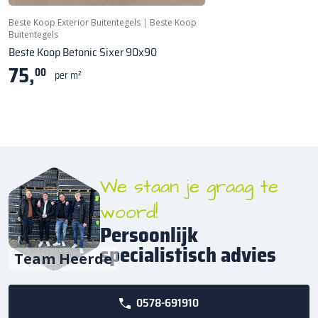
Beste Koop Exterior Buitentegels
|
Beste Koop
Buitentegels
Beste Koop Betonic Sixer 90x90
75,
00
per m²
We staan je graag te
woord!
Persoonlijk
specialistisch advies
Team Heerde
0578-691910