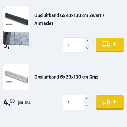
Opsluitband 6x20x100 cm Zwart /
Antraciet
5,
35
per stuk
Opsluitband 6x20x100 cm Grijs
4,
50
per stuk