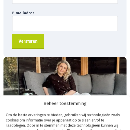
Sierbestratingsmarkt.com: snelle levering
voor de beste prijs
E-mailadres
Bij Sierbestratingsmarkt.com bestel je de
Beste Koop
buitentegels 90×90
eenvoudig online. Dankzij ons brede
assortiment en scherpe prijzen vind je altijd de juiste oplossing
voor jouw project. Ontdek de hoogwaardige kwaliteit, voordelige
prijs en snelle levering bij Sierbestratingsmarkt.com.
Beheer toestemming
Om de beste ervaringen te bieden, gebruiken wij technologieën zoals
cookies om informatie over je apparaat op te slaan en/of te
raadplegen. Door in te stemmen met deze technologieën kunnen wij