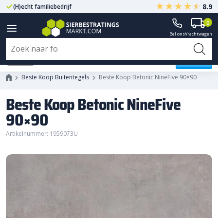
8.9
(H)echt familiebedrijf
Gegarandeerd A-kwaliteit
0
Bel ons
Vrachtwagen
Beste Koop Betonic NineFive
90x90
Beste Koop Buitentegels
Beste Koop Betonic NineFive 90×90
Beste Koop Betonic NineFive
90×90
Artikelnummer: 1959073U