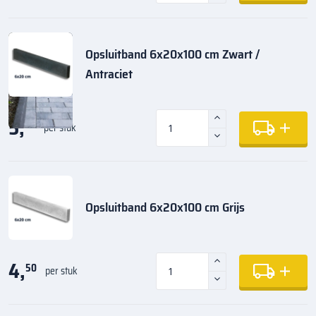
Opsluitband 6x20x100 cm Zwart /
Antraciet
5,
35
per stuk
Opsluitband 6x20x100 cm Grijs
4,
50
per stuk