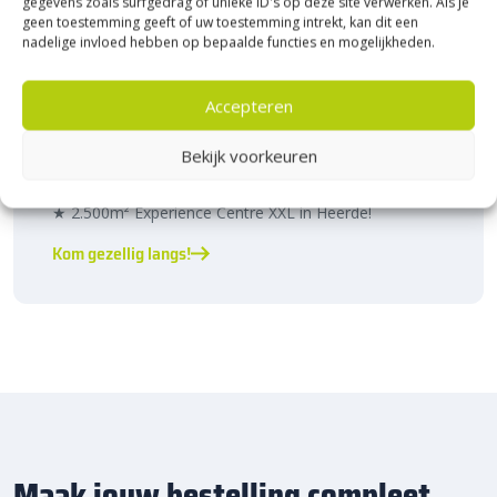
gegevens zoals surfgedrag of unieke ID's op deze site verwerken. Als je
geen toestemming geeft of uw toestemming intrekt, kan dit een
nadelige invloed hebben op bepaalde functies en mogelijkheden.
Bezoek Experience Centre XXL
Accepteren
Heerde!
Bekijk voorkeuren
Bijna het gehele Kijlstra assortiment vind je in het
prachtige Heerde.
★ 2.500m² Experience Centre XXL in Heerde!
Kom gezellig langs!
Maak jouw bestelling compleet