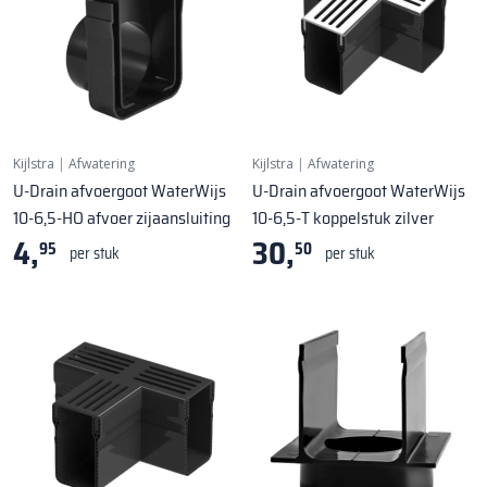
Kijlstra
|
Afwatering
Kijlstra
|
Afwatering
U-Drain afvoergoot WaterWijs
U-Drain afvoergoot WaterWijs
10-6,5-HO afvoer zijaansluiting
10-6,5-T koppelstuk zilver
4,
30,
95
50
per stuk
per stuk