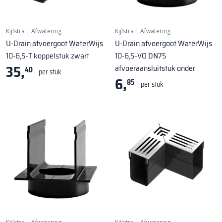
Kijlstra
|
Afwatering
Kijlstra
|
Afwatering
U-Drain afvoergoot WaterWijs
U-Drain afvoergoot WaterWijs
10-6,5-T koppelstuk zwart
10-6,5-VO DN75
35,
afvoeraansluitstuk onder
40
per stuk
6,
85
per stuk