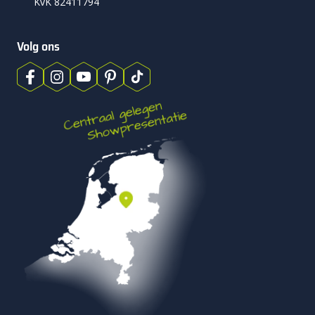
KvK 82411794
Volg ons