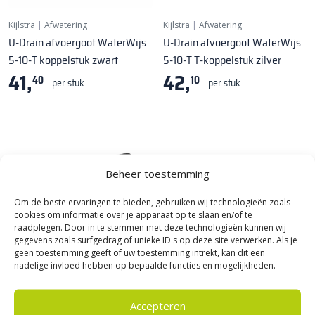
Kijlstra
|
Afwatering
Kijlstra
|
Afwatering
U-Drain afvoergoot WaterWijs
U-Drain afvoergoot WaterWijs
5-10-T koppelstuk zwart
5-10-T T-koppelstuk zilver
41,
42,
40
10
per stuk
per stuk
Beheer toestemming
Om de beste ervaringen te bieden, gebruiken wij technologieën zoals
cookies om informatie over je apparaat op te slaan en/of te
raadplegen. Door in te stemmen met deze technologieën kunnen wij
gegevens zoals surfgedrag of unieke ID's op deze site verwerken. Als je
geen toestemming geeft of uw toestemming intrekt, kan dit een
nadelige invloed hebben op bepaalde functies en mogelijkheden.
Kijlstra
|
Afwatering
Kijlstra
|
Afwatering
U-Drain afvoergoot WaterWijs
U-Drain afvoergoot WaterWijs
Accepteren
5-10-VHO afvoer zijaansluiting
5-10-VO afvoeraansluitstuk