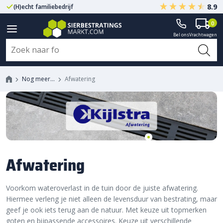
8.9
(H)echt familiebedrijf
Gegarandeerd A-kwaliteit
0
Bel ons
Vrachtwagen
Nog meer…
Afwatering
Afwatering
Voorkom wateroverlast in de tuin door de juiste afwatering.
Hiermee verleng je niet alleen de levensduur van bestrating, maar
geef je ook iets terug aan de natuur. Met keuze uit topmerken
goten en bijpassende accessoires. Keuze uit verschillende