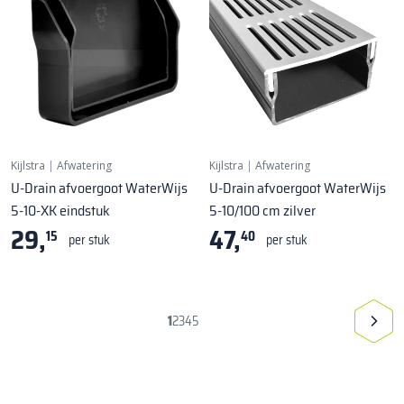
Kijlstra
|
Afwatering
Kijlstra
|
Afwatering
U-Drain afvoergoot WaterWijs
U-Drain afvoergoot WaterWijs
5-10-XK eindstuk
5-10/100 cm zilver
29,
47,
15
40
per stuk
per stuk
1
2
3
4
5