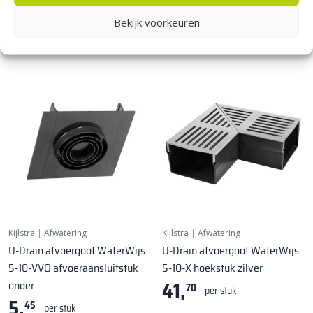
4,
onder
35
per stuk
Bekijk voorkeuren
5,
45
per stuk
Kijlstra
|
Afwatering
Kijlstra
|
Afwatering
U-Drain afvoergoot WaterWijs
U-Drain afvoergoot WaterWijs
5-10-VVO afvoeraansluitstuk
5-10-X hoekstuk zilver
41,
onder
70
per stuk
5,
45
per stuk