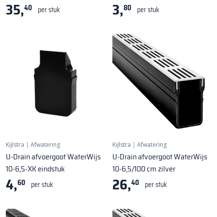
35,
3,
40
80
per stuk
per stuk
Kijlstra
|
Afwatering
Kijlstra
|
Afwatering
U-Drain afvoergoot WaterWijs
U-Drain afvoergoot WaterWijs
10-6,5-XK eindstuk
10-6,5/100 cm zilver
4,
26,
60
40
per stuk
per stuk