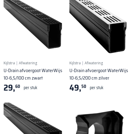
Kijlstra
|
Afwatering
Kijlstra
|
Afwatering
U-Drain afvoergoot WaterWijs
U-Drain afvoergoot WaterWijs
10-6,5/100 cm zwart
10-6,5/200 cm zilver
29,
49,
60
50
per stuk
per stuk